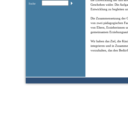
die Entwicklung der uns anv
Suche
Geschehen wider. Die Aufgab
Entwicklung zu begleiten un
Die Zusammensetzung der Gr
von zwei pädagogischen Fac
von Eltern, Erzieherinnen u
gemeinsamen Erziehungsauf
Wir haben das Ziel, die Kin
integrieren und in Zusamm
vorzuhalten, das den Bedürf