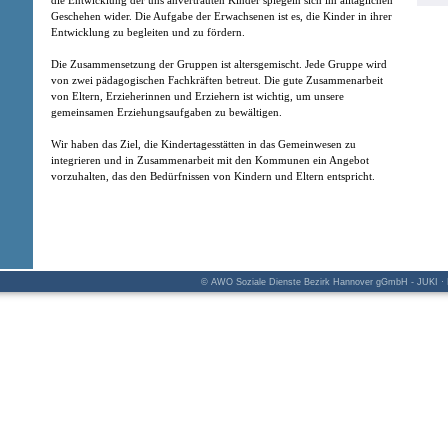
die Entwicklung der uns anvertrauten Kinder spiegeln sich im alltäglichen
Geschehen wider. Die Aufgabe der Erwachsenen ist es, die Kinder in ihrer
Entwicklung zu begleiten und zu fördern.
Die Zusammensetzung der Gruppen ist altersgemischt. Jede Gruppe wird
von zwei pädagogischen Fachkräften betreut. Die gute Zusammenarbeit
von Eltern, Erzieherinnen und Erziehern ist wichtig, um unsere
gemeinsamen Erziehungsaufgaben zu bewältigen.
Wir haben das Ziel, die Kindertagesstätten in das Gemeinwesen zu
integrieren und in Zusammenarbeit mit den Kommunen ein Angebot
vorzuhalten, das den Bedürfnissen von Kindern und Eltern entspricht.
© AWO Soziale Dienste Bezirk Hannover gGmbH - JUKI · K