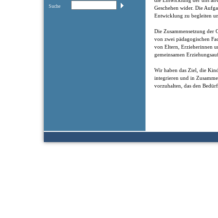
die Entwicklung der uns anv
Suche
Geschehen wider. Die Aufgab
Entwicklung zu begleiten un
Die Zusammensetzung der Gr
von zwei pädagogischen Fac
von Eltern, Erzieherinnen u
gemeinsamen Erziehungsauf
Wir haben das Ziel, die Kin
integrieren und in Zusamm
vorzuhalten, das den Bedürf