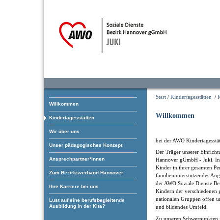
Start
/
Kindertagesstätten
/
Willkommen
Willkommen
Kindertagesstätten
Wir über uns
bei der AWO Kindertagesstät
Unser pädagogisches Konzept
Der Träger unserer Einricht
Ansprechpartner*innen
Hannover gGmbH - Juki. In i
Kinder in ihrer gesamten Pe
Zum Bezirksverband Hannover
familienunterstützendes Ang
der AWO Soziale Dienste Be
Ihre Karriere bei uns
Kindern der verschiedenen g
nationalen Gruppen offen und
Lust auf eine berufsbegleitende
Ausbildung in der Kita?
und bildendes Umfeld.
Zu unseren Schwerpunkten 