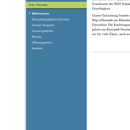
Grundwerte der AWO Solidari
Kita: Neustadt
Gerechtigkeit.
Willkommen
Unsere Einrichtung besteht
Das pädagogische Konzept
Weg inNeustadt am Rübenber
Einwohner. Die Kindertagess
Unsere Gruppen
gehört zur Kernstadt Neusta
Aussengelände
wir für viele Eltern, auch au
Räume
Öffnungszeiten
Kontakt