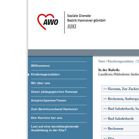
Start
/
Kindertagesstätten
/
Willkommen
In der Rubrik:
Landkreis Hildesheim
finden
Kindertagesstätten
Wir über uns
>>
Harsum, Zur Zucker
Unser pädagogisches Konzept
>>
Bockenem, Amberga
Ansprechpartner*innen
>>
Bad Salzdetfurth, Sa
Zum Bezirksverband Hannover
Ihre Karriere bei uns
>>
Bad Salzdetfurth
Lust auf eine berufsbegleitende
>>
Bockenem
Ausbildung in der Kita?
>>
Elze