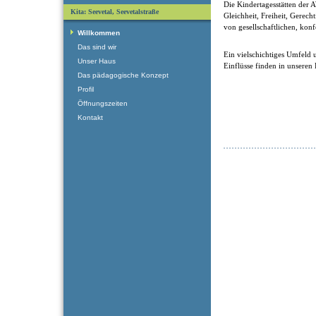
Die Kindertagesstätten der
Kita: Seevetal, Seevetalstraße
Gleichheit, Freiheit, Gerech
von gesellschaftlichen, kon
Willkommen
Das sind wir
Ein vielschichtiges Umfeld u
Unser Haus
Einflüsse finden in unseren
Das pädagogische Konzept
Profil
Öffnungszeiten
Kontakt