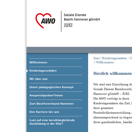
Start
/
Kindertagesstätten
/
/
Willkommen
Willkommen
Kindertagesstätten
Herzlich willkommen 
Wir über uns
Wir sind eine Einrichtung 
Unser pädagogisches Konzept
Soziale Dienste Bezirksverb
Hannover gGmbH – JUKI.
Ansprechpartner*innen
Die AWO verfolgt in ihren
Kindertagesstätten das Ziel,
Zum Bezirksverband Hannover
ihrer gesamten
Ihre Karriere bei uns
Persönlichkeitsentwicklung 
altersentsprechend zu begre
Lust auf eine berufsbegleitende
ihren ganzheitlichen, famil
Ausbildung in der Kita?