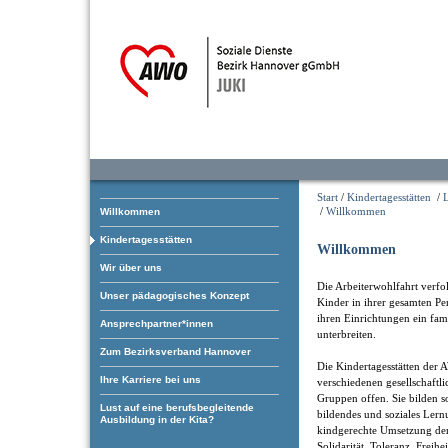
Start
/
Kindertagesstätten
/
/
Willkommen
Willkommen
Kindertagesstätten
Willkommen
Wir über uns
Die Arbeiterwohlfahrt verfol
Unser pädagogisches Konzept
Kinder in ihrer gesamten Pe
ihren Einrichtungen ein fam
Ansprechpartner*innen
unterbreiten.
Zum Bezirksverband Hannover
Die Kindertagesstätten der 
Ihre Karriere bei uns
verschiedenen gesellschaftl
Gruppen offen. Sie bilden som
Lust auf eine berufsbegleitende
bildendes und soziales Ler
Ausbildung in der Kita?
kindgerechte Umsetzung der
Solidarität, Toleranz, Freihe